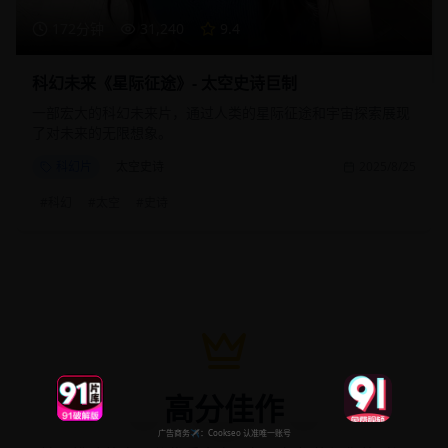
172分钟
31,240
9.4
科幻未来《星际征途》- 太空史诗巨制
一部宏大的科幻未来片，通过人类的星际征途和宇宙探索展现
了对未来的无限想象。
科幻片
太空史诗
2025/8/25
#
科幻
#
太空
#
史诗
高分佳作