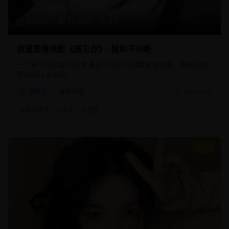
95分钟
18,920
8.7
浪漫爱情电影《遇见你》- 精彩不间断
一个关于现代都市男女邂逅与成长的温馨爱情故事，细腻的情
感描绘让人动容。
爱情片
都市爱情
2025/1/25
#
都市爱情
#
浪漫
#
温馨
8.8