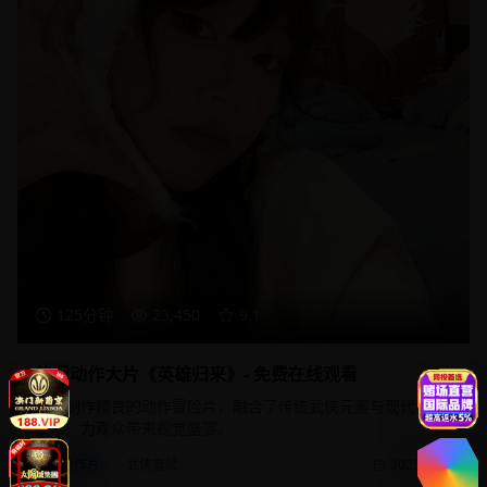
125分钟
23,450
9.1
热门动作大片《英雄归来》- 免费在线观看
一部制作精良的动作冒险片，融合了传统武侠元素与现代特效
技术，为观众带来视觉盛宴。
动作片
武侠冒险
2025/1/20