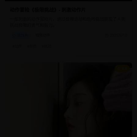
动作冒险《极限挑战》- 刺激动作片
一部刺激的动作冒险片，通过极限运动和危险挑战展现了人类
挑战极限的勇气和毅力。
动作片
极限动作
2025/8/10
#
动作
#
极限
#
挑战
8.5