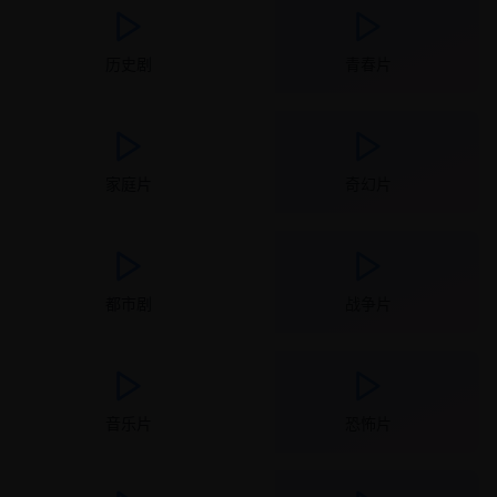
历史剧
青春片
家庭片
奇幻片
都市剧
战争片
音乐片
恐怖片