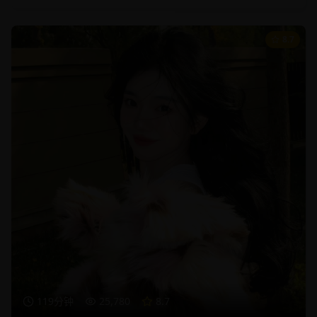
8.7
119分钟
25,780
8.7