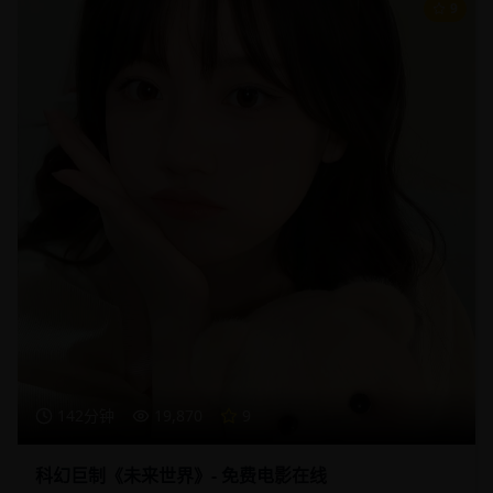
9
142分钟
19,870
9
科幻巨制《未来世界》- 免费电影在线