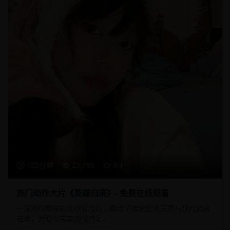
125分钟
23,450
9.1
热门动作大片《英雄归来》- 免费在线观看
一部制作精良的动作冒险片，融合了传统武侠元素与现代特效
技术，为观众带来视觉盛宴。